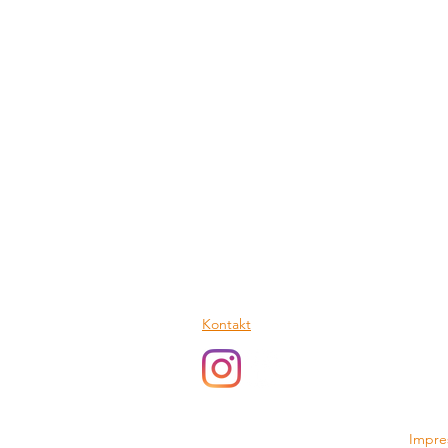
TSC Isernhagen-Süd e.V.
Große Heide 35
30657 Hannover
Kontakt
© 2026 TSC Isernhagen-Süd
Impr