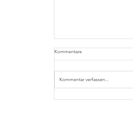
Kommentare
Kommentar verfassen...
Gastgebühren jetzt auch ganz
einfach per PayPal zahlen
TSC Isernhagen-Süd e.V.
Große Heide 35
30657 Hannover