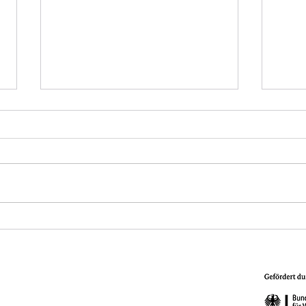
Einladung zur TSC-
Infor
Sommerparty am 23. August
Bewä
☀️🎶